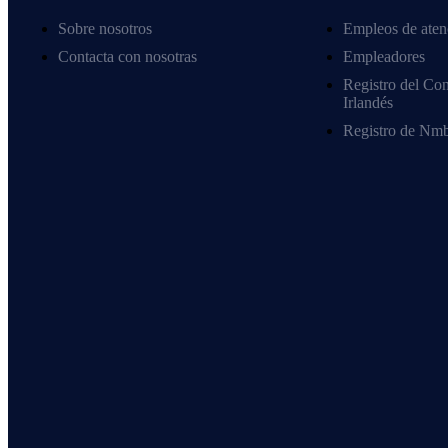
Sobre nosotros
Empleos de aten
Contacta con nosotras
Empleadores
Registro del Co
Irlandés
Registro de Nmb