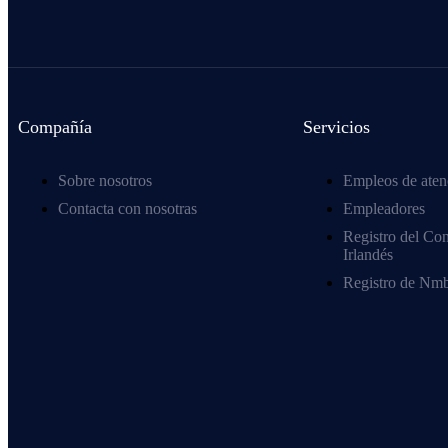
Compañía
Servicios
Sobre nosotros
Empleos de aten
Contacta con nosotras
Empleadores
Registro del Co
Irlandés
Registro de Nmb