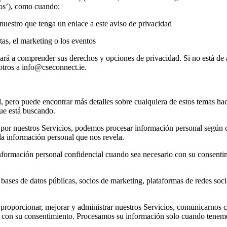
ios’), como cuando:
b nuestro que tenga un enlace a este aviso de privacidad
tas, el marketing o los eventos
rá a comprender sus derechos y opciones de privacidad. Si no está de ac
otros a info@cseconnect.ie.
 pero puede encontrar más detalles sobre cualquiera de estos temas haci
que está buscando.
or nuestros Servicios, podemos procesar información personal según có
a información personal que nos revela.
ormación personal confidencial cuando sea necesario con su consentim
ases de datos públicas, socios de marketing, plataformas de redes soci
porcionar, mejorar y administrar nuestros Servicios, comunicarnos con
s con su consentimiento. Procesamos su información solo cuando tenem