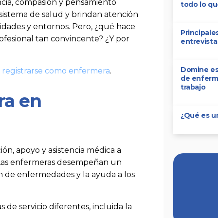
ncia, compasión y pensamiento
todo lo qu
 sistema de salud y brindan atención
idades y entornos. Pero, ¿qué hace
Principale
fesional tan convincente? ¿Y por
entrevista
Domine est
e
registrarse como enfermera
.
de enferm
trabajo
ra en
¿Qué es un
ón, apoyo y asistencia médica a
. Las enfermeras desempeñan un
ón de enfermedades y la ayuda a los
 de servicio diferentes, incluida la