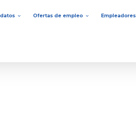
datos
Ofertas de empleo
Empleadores
rte tu CV
Empleos de GP
Puestos de LOCUM
Empleos de enfermería
Trabajos de médico
 una carrera en enfermer